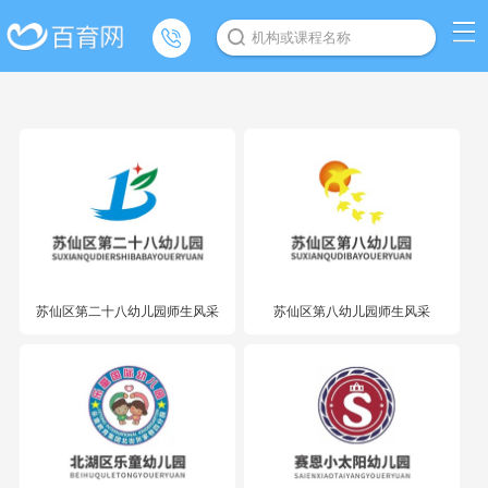
机构或课程名称
苏仙区第二十八幼儿园师生风采
苏仙区第八幼儿园师生风采