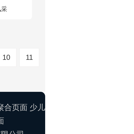
风采
10
11
聚合页面
少儿
面