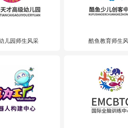
幼儿园师生风采
酷鱼教育师生