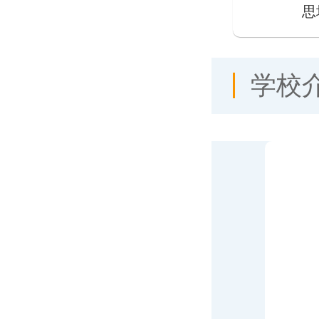
思
学校
思培青少儿英