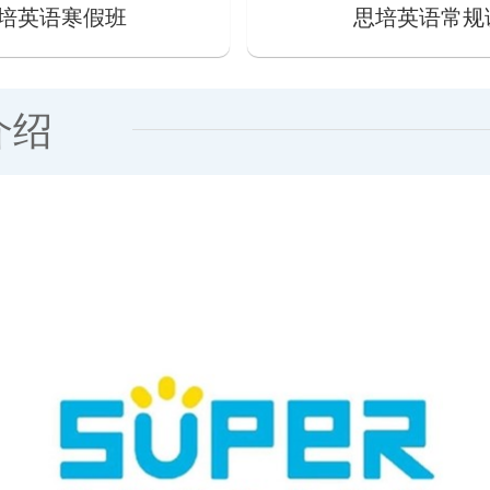
培英语寒假班
思培英语常规
介绍
语