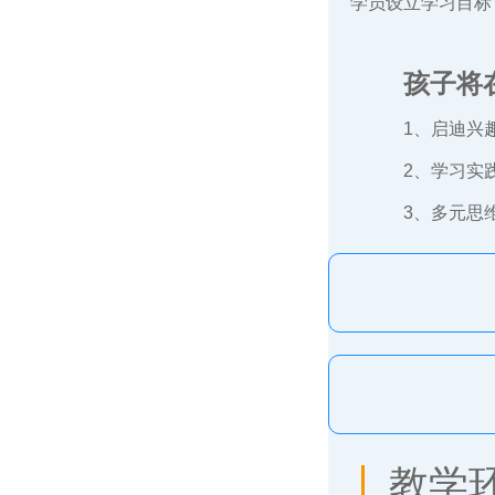
学员设立学习目标
孩子将
1、启迪兴
2、学习实
3、多元思
教学