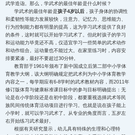
武学造诣。那么，学武术的最佳年龄是什么时候？
学武术的最佳年龄是
孩子
4岁以后
，孩子身体的协调性
和柔韧性等能力发展较快，注意力、记忆力、思维能力、
行为控制能力都有明显的提高，这为学习武术提供了良好
的条件，这时就可以开始学习武术了。但此时孩子的学习
和运动能力毕竟还不高，仅适宜学习一些简单的武术动作
和动作组合。
运动量也不能过大。在家里练习时，内容安
排要紧凑，最好不要超过30分钟。
教育部于1961年颁布了新中国成立后第二部中小学体
育教学大纲，该大纲明确规定把武术列为中小学体育教学
内容之一，每学期应有6-8学时的武术教材内容，而2011年
修订版体育与健康标准课目标中的参与目标明确提出：无
论是在小学阶段还是在初中阶段，都要重视选择武术等民
族民间传统体育活动项目进行学习。也就是说在孩子能上
小学时，就可以学习武术了。从专业的角度而言，五岁左
右开始练习武术最好。
根据有关研究显示，幼儿具有特殊的生理和心理特