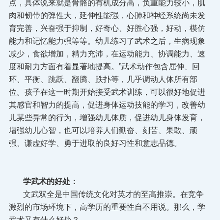
点，具体说来就是骨骼的有机成分高，负重能力较小，肌
肉和韧带的弹性大，延伸性能强，心肺和神经系统尚未发
育完善，兴奋强于抑制，好奇心、好胜心强，好动，模仿
能力和记忆能力强等等。幼儿练习了武术之后，生病现象
减少，食欲增加，精力充沛，在运动能力、协调能力、速
度和耐力方面有着显著地提高。”武术动作包含屈伸、回
环、平衡、跳跃、翻腾、跌扑等，几乎调动人体所有部
位。孩子在这一时期开始接受武术训练，可以很好地促进
其感官和智力的提高，促进身体运动技能的学习，改善幼
儿某些异常的行为，增强幼儿体质，促进幼儿身体发育，
增强幼儿心智，也可以培养人们勤奋、刻苦、果敢、顽
强、谦虚好学、勇于进取的良好习性和意志品德。
学武术的好处：
文武双全是中国传统文化对英才的至高推崇。在竞争
激烈的市场环境下，高学历的重要性自不用说。那么，学
武术又有什么好处？