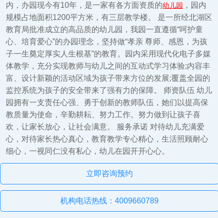
内，办园现今有10年，是一家有各方面资质的
，园内
幼儿园
规模占地面积1200平方米，有三层教学楼。 是一所经北湖区
教育局批准成立的高品质的幼儿园，我园一直遵循“呵护童
心、培育爱心”的办园理念，坚持做“孝亲 尊师、感恩，为孩
子一生奠定厚实人生根基”的教育。园内采用现代化电子多媒
体教学，充分实现教师与幼儿之间的互动式学习体验;内容丰
富、设计新颖的活动区域为孩子带来方位的发展;覆盖全园的
监控系统为孩子的安全带来了强有力的保障。 师资队伍 幼儿
园拥有一支责任心强、勇于创新的教师队伍，她们以提高保
教质量为使命，辛勤耕耘、努力工作。努力做到让孩子喜
欢，让家长放心，让社会满意。 服务承诺 对待幼儿充满爱
心，对待家长热心真心，教育教学专心精心，生活照顾耐心
细心，一视同仁没有私心，幼儿在园开开心心。
立即咨询预约
机构电话热线：4009660789