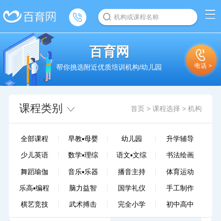
机构或课程名称
百育网
帮你挑选附近优质培训机构/幼儿园
课程类别
首页
>
课程选择
>
机构
全部课程
早教▪母婴
幼儿园
升学辅导
少儿英语
数学▪理综
语文▪文综
书法绘画
舞蹈瑜伽
音乐▪乐器
播音主持
体育运动
乐高▪编程
脑力益智
国学礼仪
手工制作
棋艺竞技
武术搏击
完全小学
初中高中